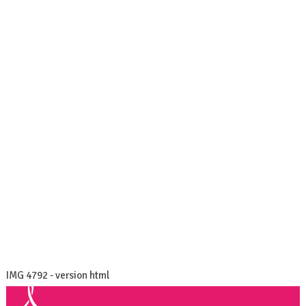
PARTENAIRES
Vidéos
Zone Presse
CONTACT
IMG 4792 - version html