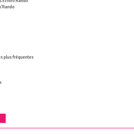
s Echiro'Rando
ro'Rando
s plus fréquentes
s